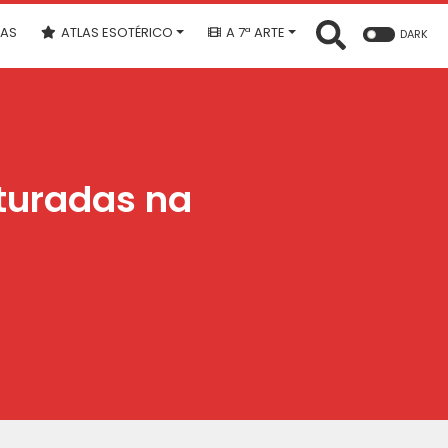
IAS
ATLAS ESOTÉRICO
A 7ª ARTE
DARK
turadas na