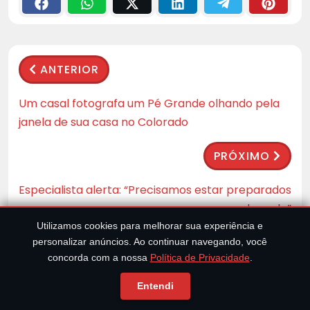
ANTERIOR
Um casal fotografa um Pé Grande olhando pela
janela de sua casa no Colorado
PRÓXIMO
Especialista alerta: “Precisamos estar preparados
para a segunda onda”
Utilizamos cookies para melhorar sua experiência e
personalizar anúncios. Ao continuar navegando, você
concorda com a nossa
Política de Privacidade
.
Artigos Relacionados
Entendi