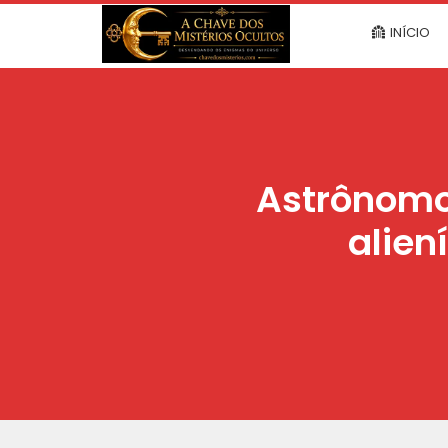
INÍCIO
Astrônomo
alien