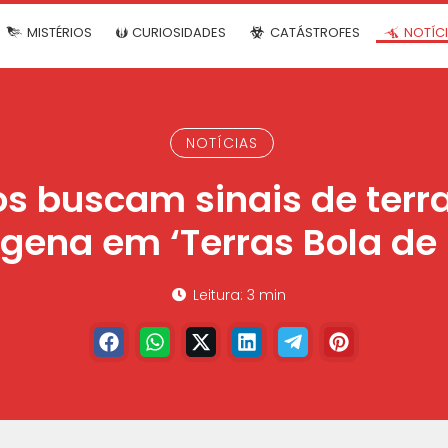
MISTÉRIOS
CURIOSIDADES
CATÁSTROFES
NOTÍC
NOTÍCIAS
s buscam sinais de terr
ígena em ‘Terras Bola de
Leitura: 3 min