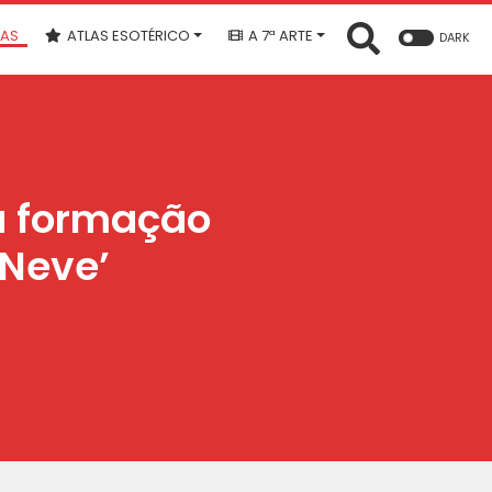
IAS
ATLAS ESOTÉRICO
A 7ª ARTE
DARK
a formação
 Neve’