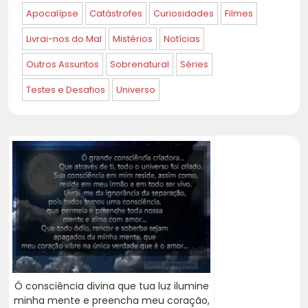
Apocalípse
Catástrofes
Curiosidades
Filmes
Livrai-nos do Mal
Mistérios
Notícias
Outros Assuntos
Sobrenatural
Séries
Testes e Desafios
Universo
Ó consciência divina que tua luz ilumine
minha mente e preencha meu coração,