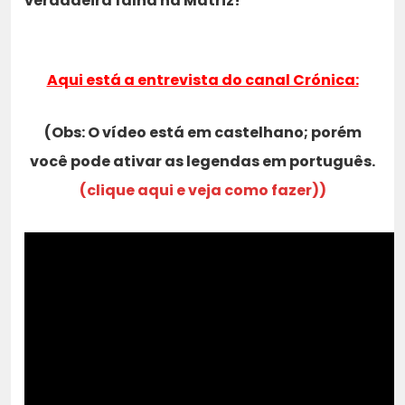
verdadeira falha na Matriz!
Aqui está a entrevista do canal Crónica:
(Obs: O vídeo está em castelhano; porém
você pode ativar as legendas em português.
(clique aqui e veja como fazer))