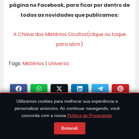
página no Facebook, para ficar por dentro de
todas as novidades que publicamos:
A Chave dos Mistérios Ocultos(clique ou toque
para abrir)
Tags:
Mistérios
|
Universo
Utilizamos cookies para melhorar sua experiência e
personalizar anúncios. Ao continuar navegando, você
concorda com a nossa
Política de Privacidade
.
ANTERIOR
Entendi
Geleira do Apocalipse na Antártida treme: 368